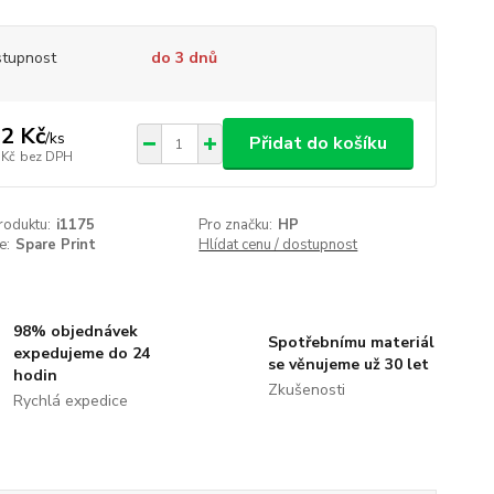
tupnost
do 3 dnů
2 Kč
/
ks
Přidat do košíku
 Kč
bez DPH
roduktu:
i1175
Pro značku:
HP
e:
Spare Print
Hlídat cenu / dostupnost
98% objednávek
Spotřebnímu materiál
expedujeme do 24
se věnujeme už 30 let
hodin
Zkušenosti
Rychlá expedice