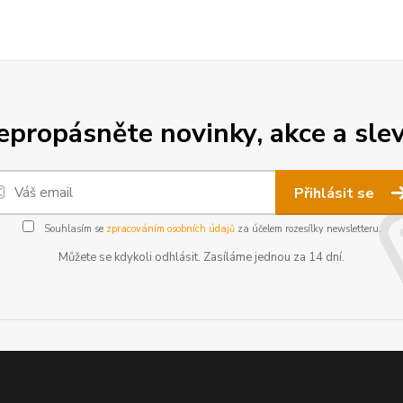
epropásněte novinky, akce a slev
Přihlásit se
Souhlasím se
zpracováním osobních údajů
za účelem rozesílky newsletteru.
Můžete se kdykoli odhlásit. Zasíláme jednou za 14 dní.