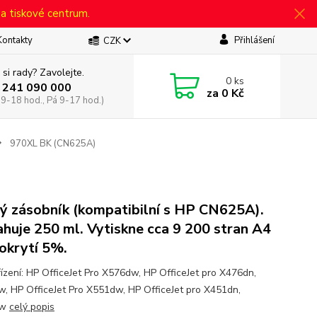
 a tiskové centrum.
Kontakty
Přihlášení
CZK
 si rady? Zavolejte.
0
ks
 241 090 000
za
0 Kč
 9-18 hod., Pá 9-17 hod.)
970XL BK (CN625A)
ý zásobník (kompatibilní s HP CN625A).
huje 250 ml. Vytiskne cca 9 200 stran A4
pokrytí 5%.
řízení: HP OfficeJet Pro X576dw, HP OfficeJet pro X476dn,
, HP OfficeJet Pro X551dw, HP OfficeJet pro X451dn,
dw
celý popis