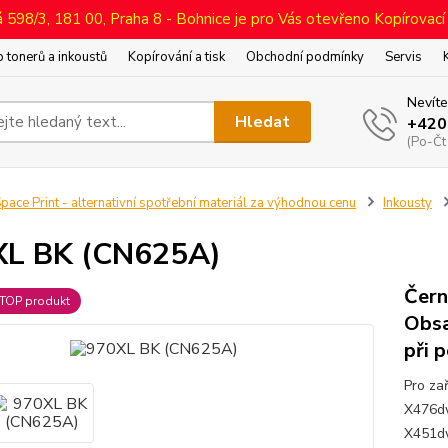
598/3, 181 00, Praha 8 - Bohnice je pro Vás otevřeno Kopírovací
 tonerů a inkoustů
Kopírování a tisk
Obchodní podmínky
Servis
Nevíte
Hledat
+420
(Po-Čt
pace Print - alternativní spotřební materiál za výhodnou cenu
Inkousty
XL BK (CN625A)
Čern
TOP produkt
Obsa
při 
Pro za
X476dw
X451