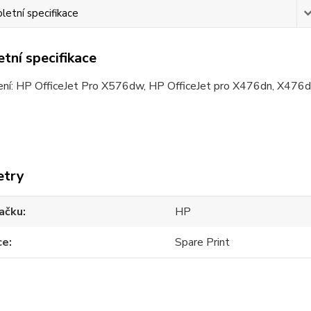
etní specifikace
tní specifikace
zení: HP OfficeJet Pro X576dw, HP OfficeJet pro X476dn, X476
etry
ačku
HP
ce
Spare Print