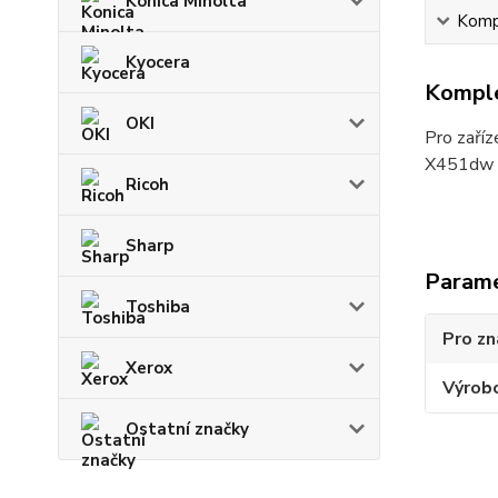
Konica Minolta
Kompl
Kyocera
Komple
OKI
Pro zaří
X451dw
Ricoh
Sharp
Param
Toshiba
Pro zn
Xerox
Výrob
Ostatní značky