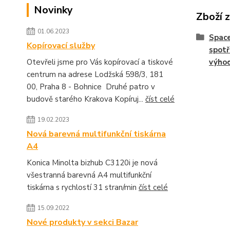
Novinky
Zboží 
01.06.2023
Space
Kopírovací služby
spotř
Otevřeli jsme pro Vás kopírovací a tiskové
výho
centrum na adrese Lodžská 598/3, 181
00, Praha 8 - Bohnice Druhé patro v
budově starého Krakova Kopíruj...
číst celé
19.02.2023
Nová barevná multifunkční tiskárna
A4
Konica Minolta bizhub C3120i je nová
všestranná barevná A4 multifunkční
tiskárna s rychlostí 31 stran/min
číst celé
15.09.2022
Nové produkty v sekci Bazar