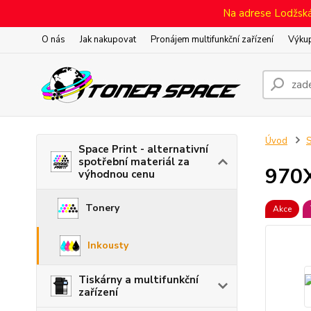
Na adrese Lodžská 
O nás
Jak nakupovat
Pronájem multifunkční zařízení
Výkup
Úvod
S
Space Print - alternativní
spotřební materiál za
970
výhodnou cenu
Tonery
Akce
Inkousty
Tiskárny a multifunkční
zařízení