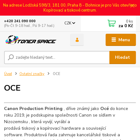
Na adrese Lodžská 598/3, 181 00, Praha 8 - Bohnice je pro Vás otevřeno
Kopírovací a tiskové centrum.
0
ks
+420 241 090 000
CZK
za
0 Kč
(Po-Čt 9-18 hod., Pá 9-17 hod.)
Menu
Hledat
Úvod
Ostatní značky
OCE
OCE
Canon Production Printing
, dříve známý jako
Océ
do konce
roku 2019,
je podskupina společnosti
Canon
se sídlem v
Nizozemsku , která vyvíjí, vyrábí a
prodává
tiskový
a
kopírovací
hardware a související
software. Produktová řada zahrnuje kancelářské tiskové a