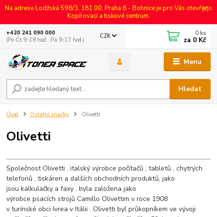
Na adrese Lodžská 598/3, 181 00, Praha 8 - Bohnice je pro Vás otevřeno
Kopírovací a tiskové centrum.
0
ks
+420 241 090 000
CZK
za
0 Kč
(Po-Čt 9-18 hod., Pá 9-17 hod.)
Menu
Hledat
Úvod
Ostatní značky
Olivetti
Olivetti
Společnost
Olivetti
,
italský
výrobce
počítačů
,
tabletů
,
chytrých
telefonů
,
tiskáren
a dalších obchodních produktů, jako
jsou
kalkulačky
a
faxy
, byla založena jako
výrobce
psacích
strojů
Camillo Olivettim
v roce 1908
v
turínské
obci
Ivrea
v
Itálii
. Olivetti byl průkopníkem ve vývoji