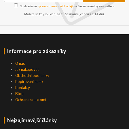
Souhlasím se
zpracováním osobních údajů
za účelem rozesílky newsletteru.
Můžete se kdykoli odhlásit. Zasíláme jednou za 14 dní.
Informace pro zákazníky
O nás
Jak nakupovat
Obchodní podmínky
Kopírování a tisk
Kontakty
Blog
Ochrana soukromí
Nejzajímavější články