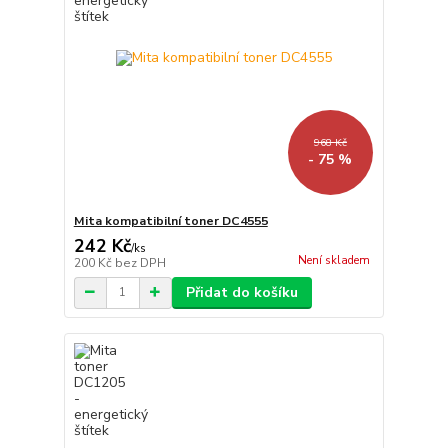
968 Kč
- 75 %
Mita kompatibilní toner DC4555
242 Kč
/
ks
Není skladem
200 Kč
bez DPH
Přidat do košíku