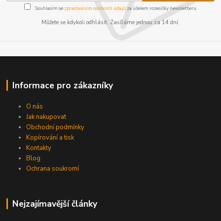
Souhlasím se
zpracováním osobních údajů
za účelem rozesílky newsletteru.
Můžete se kdykoli odhlásit. Zasíláme jednou za 14 dní.
Informace pro zákazníky
O nás
Jak nakupovat
Obchodní podmínky
Kopírování a tisk
Kontakty
Blog
Ochrana soukromí
Nejzajímavější články