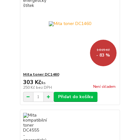
1 815 Kč
- 83 %
Mita toner DC1460
303 Kč
/
ks
Není skladem
250 Kč
bez DPH
Přidat do košíku