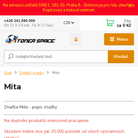
Na adrese Lodžská 598/3, 181 00, Praha 8 - Bohnice je pro Vás otevřeno
Kopírovací a tiskové centrum.
0
ks
+420 241 090 000
CZK
za
0 Kč
(Po-Čt 9-18 hod., Pá 9-17 hod.)
Menu
Hledat
Úvod
Ostatní značky
Mita
Mita
Značka Mita - popis značky
Na doplnění produktů intenzivně pracujeme
Skladem máme více jak 20.000 položek od všech významných
výrobců.