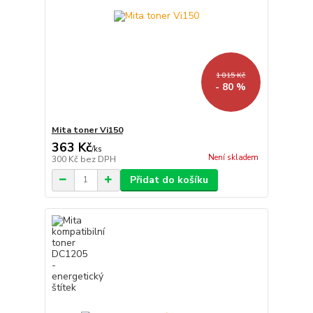
1 815 Kč
- 80 %
Mita toner Vi150
363 Kč
/
ks
Není skladem
300 Kč
bez DPH
Přidat do košíku