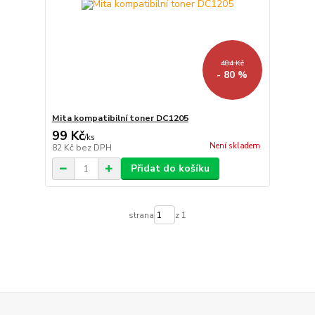
484 Kč
- 80 %
Mita kompatibilní toner DC1205
99 Kč
/
ks
Není skladem
82 Kč
bez DPH
Přidat do košíku
strana
z 1