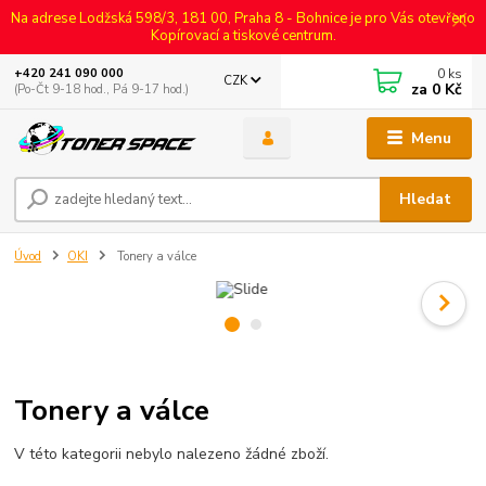
Na adrese Lodžská 598/3, 181 00, Praha 8 - Bohnice je pro Vás otevřeno
Kopírovací a tiskové centrum.
0
ks
+420 241 090 000
CZK
za
0 Kč
(Po-Čt 9-18 hod., Pá 9-17 hod.)
Menu
Hledat
Úvod
OKI
Tonery a válce
Tonery a válce
V této kategorii nebylo nalezeno žádné zboží.