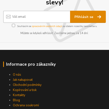
slevy!
Přihlásit se
Souhlasím se
zpracováním osobních údajů
za účelem rozesílky newsletteru.
Můžete se kdykoli odhlásit. Zasíláme jednou za 14 dní.
Informace pro zákazníky
O nás
Jak nakupovat
Obchodní podmínky
Kopírování a tisk
Kontakty
Blog
Ochrana soukromí