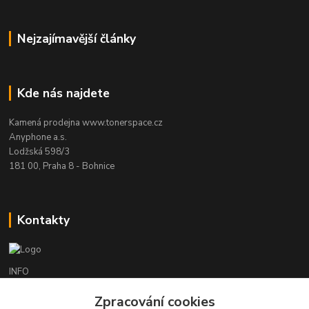
Nejzajímavější články
Kde nás najdete
Kamená prodejna www.tonerspace.cz
Anyphone a.s.
Lodžská 598/3
181 00, Praha 8 - Bohnice
Kontakty
INFO
+420 241 090 000
Zpracování cookies
(Po-Čt 9-18 hod., Pá 9-17 hod.)