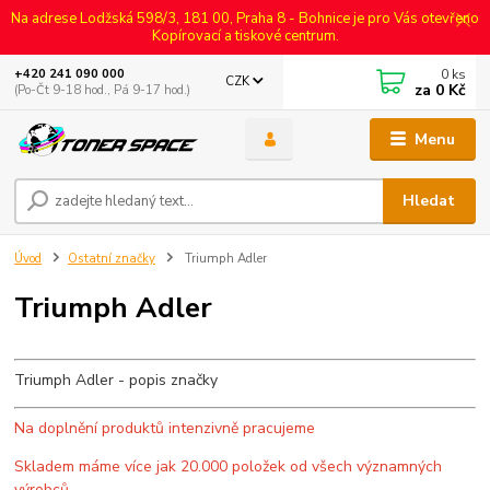
Na adrese Lodžská 598/3, 181 00, Praha 8 - Bohnice je pro Vás otevřeno
Kopírovací a tiskové centrum.
0
ks
+420 241 090 000
CZK
za
0 Kč
(Po-Čt 9-18 hod., Pá 9-17 hod.)
Menu
Hledat
Úvod
Ostatní značky
Triumph Adler
Triumph Adler
Triumph Adler - popis značky
Na doplnění produktů intenzivně pracujeme
Skladem máme více jak 20.000 položek od všech významných
výrobců.