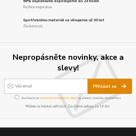
98% objednávek expedujeme do 24 hodin
Rychlá expedice
Spotřebnímu materiál se věnujeme už 30 let
Zkušenosti
Nepropásněte novinky, akce a
slevy!
Přihlásit se
Souhlasím se
zpracováním osobních údajů
za účelem rozesílky newsletteru.
Můžete se kdykoli odhlásit. Zasíláme jednou za 14 dní.