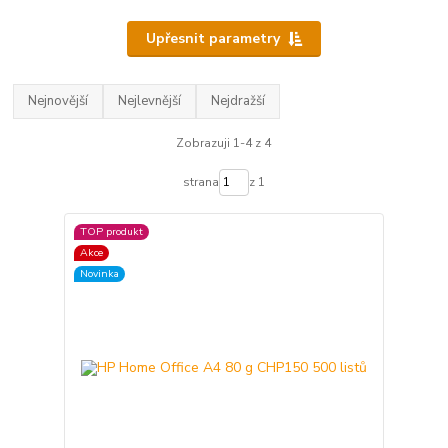
Upřesnit parametry
Nejnovější
Nejlevnější
Nejdražší
Zobrazuji 1-4 z 4
strana
z 1
TOP produkt
Akce
Novinka