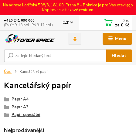
Na adrese Lodžská 598/3, 181 00, Praha 8 - Bohnice je pro Vás otevřeno
Kopírovací a tiskové centrum.
0
ks
+420 241 090 000
CZK
za
0 Kč
(Po-Čt 9-18 hod., Pá 9-17 hod.)
Menu
Hledat
Úvod
Kancelářský papír
Kancelářský papír
Papír A4
Papír A3
Papír speciální
Nejprodávanější