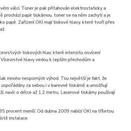
ivém válci. Toner je pak přitahován elektrostaticky a
 prochází papír tiskárnou, toner se na něm zachytí a je
o papír. Zařízení OKI mají tiskové hlavy, které tvoří přes
 až
vrstvých tiskových hlav, které intenzitu osvícení
d. Vícevrstvé hlavy vedou k lepším přechodům a
šak mnoho nesporných výhod. Tou největší je fakt, že
 uspořádány za sebou i v barevné tiskárně a umožňují
í, navíc o délce až 1,2 metru. Laserové tiskárny používají
 35 procent menší. Od dubna 2009 nabízí OKI na tříletou
stě instalace.