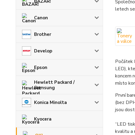
BAZAR!
Společnos
letech se
Canon
Brother
Develop
Počátek L
Epson
LED), kte
koncem r
Hewlett Packard /
místo kon
Samsung
První bar
(bez DPH)
Konica Minolta
jsou dost
Kyocera
“LED tisk
kvalitu a