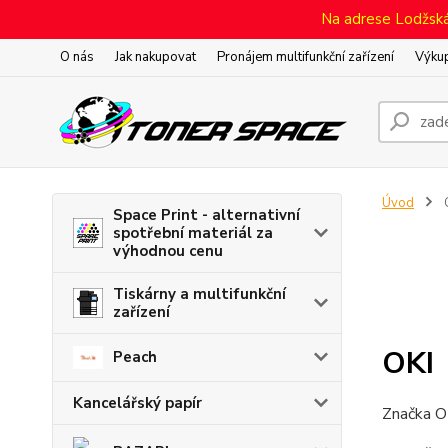
Na adrese Lodžská 
O nás
Jak nakupovat
Pronájem multifunkční zařízení
Výkup
Úvod
Space Print - alternativní
spotřební materiál za
výhodnou cenu
Tiskárny a multifunkční
zařízení
OKI
Peach
Kancelářský papír
Značka O