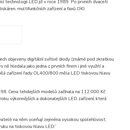
cí technologii LED již v roce 1989. Po prvních dvaceti
káren, multifunkčních zařízení a faxů OKI.
ch objeveny digitální svítivé diody (známé pod zkratkou
ně hledala jako jedna z prvních firem i jiné využití a
bílá zařízení řady OL400/800 měla LED tiskovou hlavu
1998. Cena tehdejších modelů začínala na 112.000 Kč
robu výkonnějších a dokonalejších LED zařízení, která
ivatelé na něm oceňují zejména vysokou spolehlivost,
ruku na tiskovou hlavu LED.”