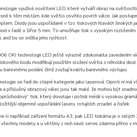
nologie využívá osvětlení LED, které vytváří obraz na světlocitl
esně k těm místům, kde světlo osvítilo povrch válce. Jak postupně
eplem. Diody jsou uspořádané v tzv. tiskových hlavách širokých jak
od v řadě o šířce 5 mm. To umožňuje tisk s vysokým rozlišením
 aniž by se snížila jeho rychlost.
06 OKI technologii LED ještě výrazně zdokonalila zavedením více
iskového bodu modifikují použitím složení světla z několika dio
u barevnému podání, čímž zvyšují kvalitu barevného výstupu.
ologie se řadí do stejné kategorie jako laserová. Oproti ní má v
 a příslušný obrazový válec jsou tak malé, že mohou být snadno
noprůchodový“ tisk, který dovoluje i potisk médií s vysokou gramáž
ložitější objemné uspořádání laseru, rotujících zrcadel a čoček.
-li například zařízení formátu A3, pak LED tiskárna je o celých
 všechny modely a u většiny z nich navíc servis zdarma přímo v mí