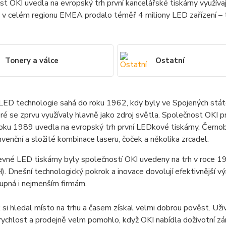
t OKI uvedla na evropský trh první kancelářské tiskárny využívají
 v celém regionu EMEA prodalo téměř 4 miliony LED zařízení – tis
Tonery a válce
Ostatní
ED technologie sahá do roku 1962, kdy byly ve Spojených státe
ré se zprvu využívaly hlavně jako zdroj světla. Společnost OKI pro 
oku 1989 uvedla na evropský trh první LEDkové tiskárny. Černo
venční a složité kombinace laseru, čoček a několika zrcadel.
evné LED tiskárny byly společností OKI uvedeny na trh v roce 
. Dnešní technologický pokrok a inovace dovolují efektivnější vý
upná i nejmenším firmám.
 si hledal místo na trhu a časem získal velmi dobrou pověst. Už
 rychlost a prodejně velm pomohlo, když OKI nabídla doživotní zá