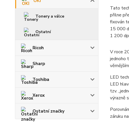
OKI
Tato tech
přilne př
Tonery a válce
fixován t
15 000 di
Ostatní
1 200 dpi,
Ricoh
V roce 20
jednoho t
Sharp
věrnějším
LED techn
Toshiba
LED hlava
tzv. „jed
Xerox
výrazně s
Porovnáme
Ostatní značky
záruku na