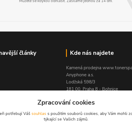
Můžete se kdykoli odhlásit. Zasíláme jednou za 14 dní.
mavější články
Kde nás najdete
Kamená prodejna www.tonerspa
Anyphone a.s.
Lodžská 598/3
181 00, Praha 8 - Bohnice
Zpracování cookies
eři potřebují Váš
souhlas
s použitím souborů cookies, aby Vám mohli z
týkající se Vašich zájmů.