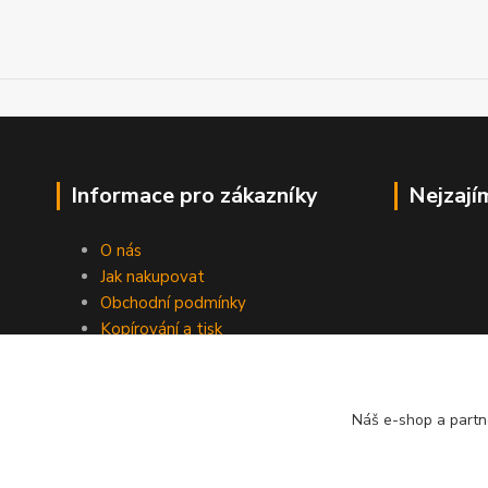
Informace pro zákazníky
Nejzají
O nás
Jak nakupovat
Obchodní podmínky
Kopírování a tisk
Kontakty
Blog
Ochrana soukromí
Náš e-shop a partn