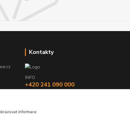
Kontakty
ce.cz
INFO
+420 241 090 000
(Po-Čt 9-18 hod., Pá 9-17 hod.)
obchod@anyphone.cz
obrazovat informace