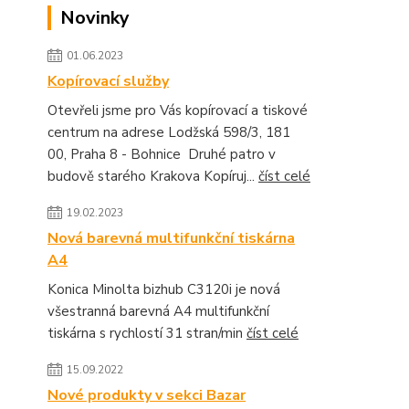
Novinky
01.06.2023
Kopírovací služby
Otevřeli jsme pro Vás kopírovací a tiskové
centrum na adrese Lodžská 598/3, 181
00, Praha 8 - Bohnice Druhé patro v
budově starého Krakova Kopíruj...
číst celé
19.02.2023
Nová barevná multifunkční tiskárna
A4
Konica Minolta bizhub C3120i je nová
všestranná barevná A4 multifunkční
tiskárna s rychlostí 31 stran/min
číst celé
15.09.2022
Nové produkty v sekci Bazar