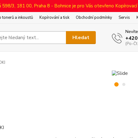
598/3, 181 00, Praha 8 - Bohnice je pro Vás otevřeno Kopírovací
 tonerů a inkoustů
Kopírování a tisk
Obchodní podmínky
Servis
Nevíte
Hledat
+420
(Po-Čt
OKI
KI