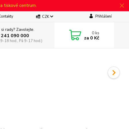
 a tiskové centrum.
Kontakty
Přihlášení
CZK
 si rady? Zavolejte.
0
ks
 241 090 000
za
0 Kč
 9-18 hod., Pá 9-17 hod.)