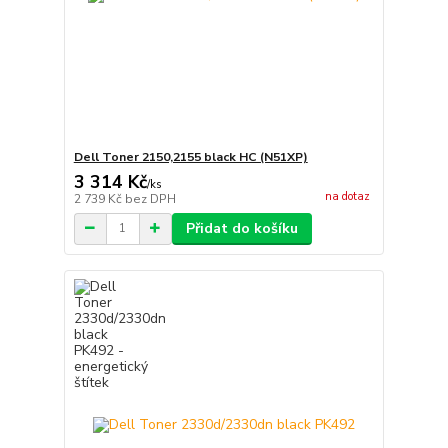
Dell Toner 2150,2155 black HC (N51XP)
3 314 Kč
/
ks
na dotaz
2 739 Kč
bez DPH
Přidat do košíku