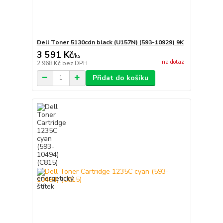
Dell Toner 5130cdn black (U157N) (593-10929) 9K
3 591 Kč
/
ks
na dotaz
2 968 Kč
bez DPH
Přidat do košíku