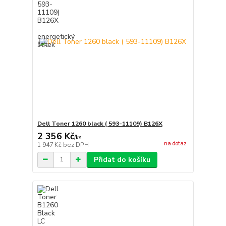
Dell Toner 1260 black ( 593-11109) B126X
2 356 Kč
/
ks
na dotaz
1 947 Kč
bez DPH
Přidat do košíku