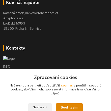
Kde nás najdete
Kamená prodejna www.tonerspace.cz
Anyphone a.s.
Lodžská 598/3
181 00, Praha 8 - Bohnice
Kontakty
INFO
+420 241 090 000
Zpracování cookies
(Po-Čt 9-18 hod., Pá 9-17 hod.)
Náš e-shop a partneři potřebují Váš
souhlas
s použitím souborů
obchod@anyphone.cz
cookies, aby Vám mohli zobrazovat informace týkající se Vašich
zájmů.
Souhlasím
Nastavení