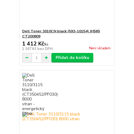
Dell Toner 3010CN black (593-10154) JH565
CT200809
1 412 Kč
/
ks
Není skladem
1 167 Kč
bez DPH
Přidat do košíku