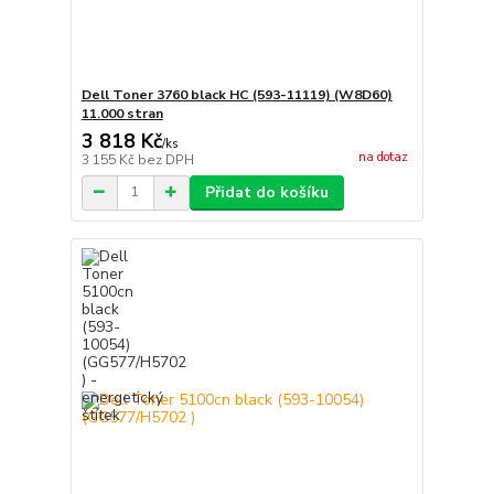
Dell Toner 3760 black HC (593-11119) (W8D60)
11.000 stran
3 818 Kč
/
ks
na dotaz
3 155 Kč
bez DPH
Přidat do košíku