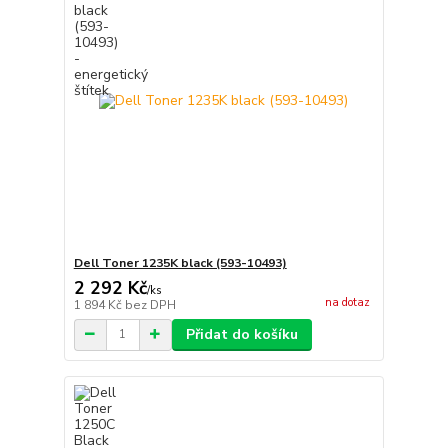
Dell Toner 1235K black (593-10493)
2 292 Kč
/
ks
na dotaz
1 894 Kč
bez DPH
Přidat do košíku