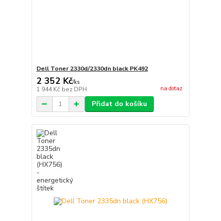
Dell Toner 2330d/2330dn black PK492
2 352 Kč
/
ks
na dotaz
1 944 Kč
bez DPH
Přidat do košíku