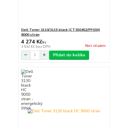
Dell Toner 3110/3115 black (CT350452/PF030)
8000 stran
4 274 Kč
/
ks
Není skladem
3 532 Kč
bez DPH
Přidat do košíku