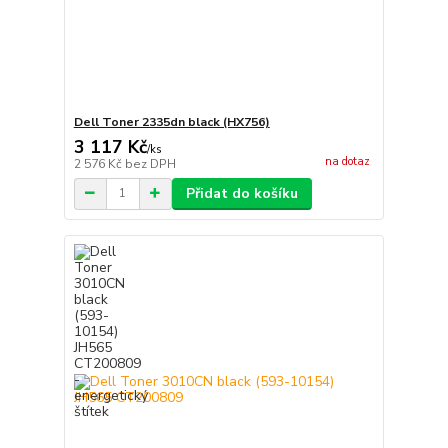
Dell Toner 2335dn black (HX756)
3 117 Kč
/
ks
na dotaz
2 576 Kč
bez DPH
Přidat do košíku