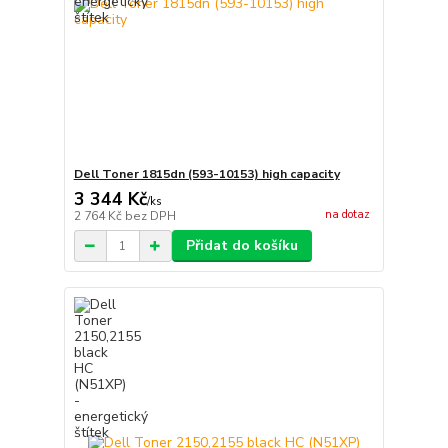
Dell Toner 1815dn (593-10153) high capacity
3 344 Kč
/
ks
na dotaz
2 764 Kč
bez DPH
Přidat do košíku