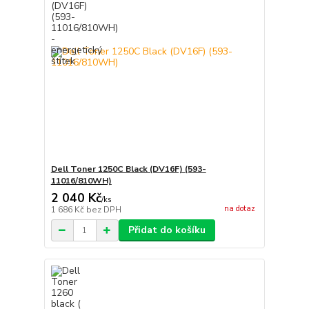
Dell Toner 1250C Black (DV16F) (593-
11016/810WH)
2 040 Kč
/
ks
na dotaz
1 686 Kč
bez DPH
Přidat do košíku