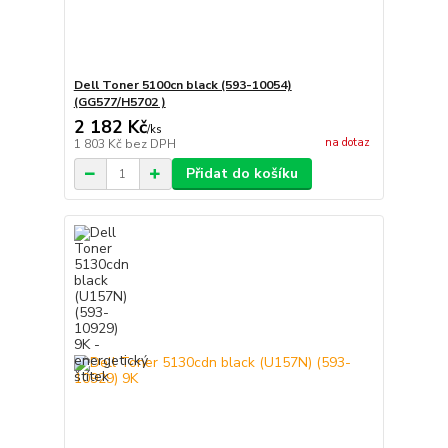
Dell Toner 5100cn black (593-10054)
(GG577/H5702 )
2 182 Kč
/
ks
na dotaz
1 803 Kč
bez DPH
Přidat do košíku