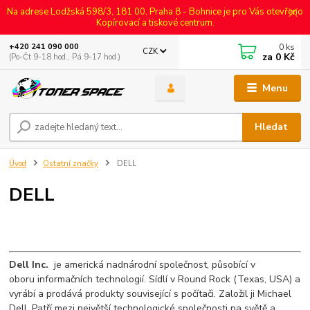
Na adrese Lodžská 598/3, 181 00, Praha 8 - Bohnice je pro Vás otevřeno
Kopírovací a tiskové centrum.
0
ks
+420 241 090 000
CZK
za
0 Kč
(Po-Čt 9-18 hod., Pá 9-17 hod.)
Menu
Hledat
Úvod
Ostatní značky
DELL
DELL
Dell Inc.
je americká nadnárodní společnost, působící v
oboru informačních technologií. Sídlí v Round Rock (Texas, USA) a
vyrábí a prodává produkty související s počítači. Založil ji Michael
Dell. Patří mezi největší technologické společnosti na světě a