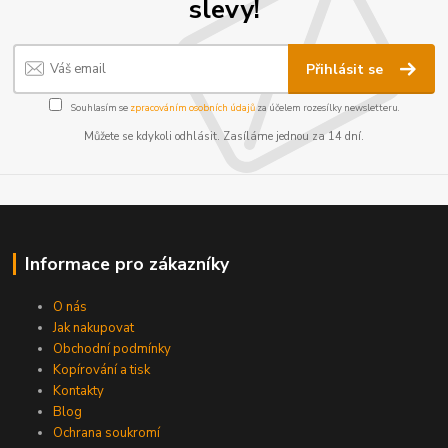
slevy!
Přihlásit se
Souhlasím se
zpracováním osobních údajů
za účelem rozesílky newsletteru.
Můžete se kdykoli odhlásit. Zasíláme jednou za 14 dní.
Informace pro zákazníky
O nás
Jak nakupovat
Obchodní podmínky
Kopírování a tisk
Kontakty
Blog
Ochrana soukromí