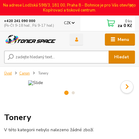
Na adrese Lodžská 598/3, 181 00, Praha 8 - Bohnice je pro Vás otevřeno
Kopírovací a tiskové centrum.
0
ks
+420 241 090 000
CZK
za
0 Kč
(Po-Čt 9-18 hod., Pá 9-17 hod.)
Menu
Hledat
Úvod
Canon
Tonery
Tonery
V této kategorii nebylo nalezeno žádné zboží.