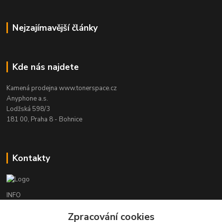
Nejzajímavější články
Kde nás najdete
Kamená prodejna www.tonerspace.cz
Anyphone a.s.
Lodžská 598/3
181 00, Praha 8 - Bohnice
Kontakty
INFO
+420 241 090 000
Zpracování cookies
(Po-Čt 9-18 hod., Pá 9-17 hod.)