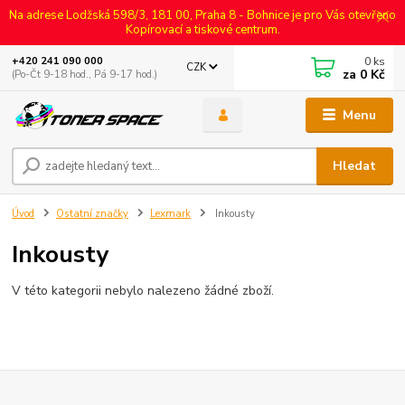
Na adrese Lodžská 598/3, 181 00, Praha 8 - Bohnice je pro Vás otevřeno
Kopírovací a tiskové centrum.
0
ks
+420 241 090 000
CZK
za
0 Kč
(Po-Čt 9-18 hod., Pá 9-17 hod.)
Menu
Hledat
Úvod
Ostatní značky
Lexmark
Inkousty
Inkousty
V této kategorii nebylo nalezeno žádné zboží.