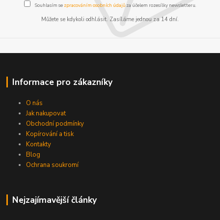
Souhlasím se
zpracováním osobních údajů
za účelem rozesílky newsletteru.
Můžete se kdykoli odhlásit. Zasíláme jednou za 14 dní.
Informace pro zákazníky
O nás
Jak nakupovat
Obchodní podmínky
Kopírování a tisk
Kontakty
Blog
Ochrana soukromí
Nejzajímavější články