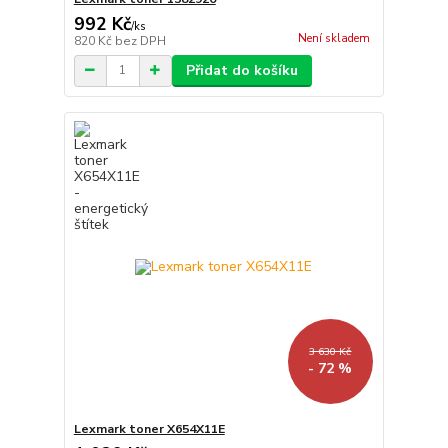
992 Kč
/
ks
Není skladem
820 Kč
bez DPH
Přidat do košíku
3 630 Kč
- 72 %
Lexmark toner X654X11E