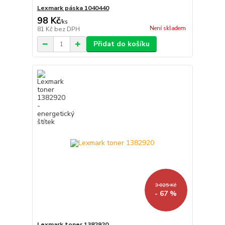
Lexmark páska 1040440
98 Kč
/
ks
Není skladem
81 Kč
bez DPH
Přidat do košíku
3 025 Kč
- 67 %
Lexmark toner 1382920