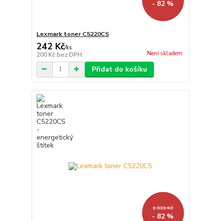
- 82 %
Lexmark toner C5220CS
242 Kč
/
ks
Není skladem
200 Kč
bez DPH
Přidat do košíku
1 331 Kč
- 82 %