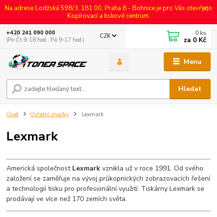
Na adrese Lodžská 598/3, 181 00, Praha 8 - Bohnice je pro Vás otevřeno
Kopírovací a tiskové centrum.
0
ks
+420 241 090 000
CZK
za
0 Kč
(Po-Čt 9-18 hod., Pá 9-17 hod.)
Menu
Hledat
Úvod
Ostatní značky
Lexmark
Lexmark
Americká společnost
Lexmark
vznikla už v roce 1991. Od svého
založení se zaměřuje na vývoj průkopnických zobrazovacích řešení
a technologií tisku pro profesionální využití. Tiskárny Lexmark se
prodávají ve více než 170 zemích světa.