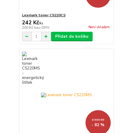
Lexmark toner C5220CS
242 Kč
/
ks
Není skladem
200 Kč
bez DPH
Přidat do košíku
1 331 Kč
- 82 %