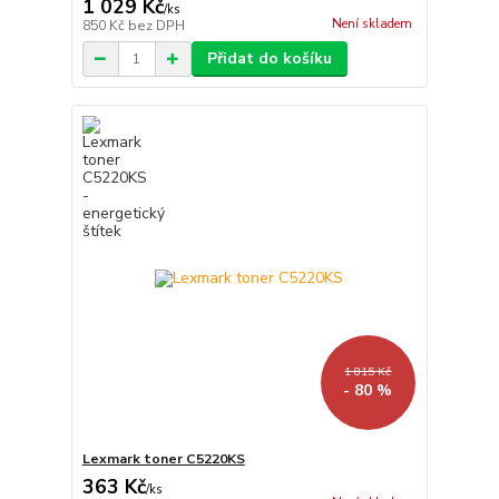
1 029 Kč
/
ks
Není skladem
850 Kč
bez DPH
Přidat do košíku
1 815 Kč
- 80 %
Lexmark toner C5220KS
363 Kč
/
ks