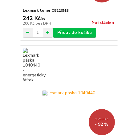
Lexmark toner C5220MS
242 Kč
/
ks
Není skladem
200 Kč
bez DPH
Přidat do košíku
1 210 Kč
- 92 %