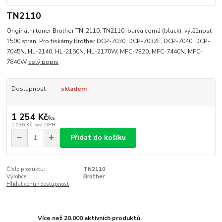
TN2110
Originální toner Brother TN-2110, TN2110, barva černá (black), výtěžnost
1500 stran. Pro tiskárny Brother DCP-7030, DCP-7032E, DCP-7040, DCP-
7045N, HL-2140, HL-2150N, HL-2170W, MFC-7320, MFC-7440N, MFC-
7840W
celý popis
Dostupnost
skladem
1 254 Kč
/
ks
1 036 Kč
bez DPH
Přidat do košíku
Číslo produktu:
TN2110
Výrobce:
Brother
Hlídat cenu / dostupnost
Více než 20.000 aktivních produktů.