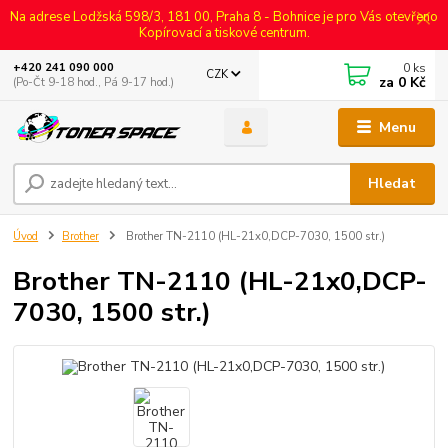
Na adrese Lodžská 598/3, 181 00, Praha 8 - Bohnice je pro Vás otevřeno
Kopírovací a tiskové centrum.
0
ks
+420 241 090 000
CZK
za
0 Kč
(Po-Čt 9-18 hod., Pá 9-17 hod.)
Menu
Hledat
Úvod
Brother
Brother TN-2110 (HL-21x0,DCP-7030, 1500 str.)
Brother TN-2110 (HL-21x0,DCP-
7030, 1500 str.)