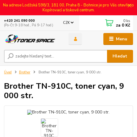
Na adrese Lodžská 598/3, 181 00, Praha 8 - Bohnice je pro Vás otevřeno
Kopírovací a tiskové centrum.
0
ks
+420 241 090 000
CZK
za
0 Kč
(Po-Čt 9-18 hod., Pá 9-17 hod.)
Menu
Hledat
Úvod
Brother
Brother TN-910C, toner cyan, 9 000 str.
Brother TN-910C, toner cyan, 9
000 str.