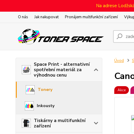
Na adrese Lodžská 
O nás
Jak nakupovat
Pronájem multifunkční zařízení
Výkup
Úvod
S
Space Print - alternativní
spotřební materiál za
Cano
výhodnou cenu
Tonery
Akce
Inkousty
Tiskárny a multifunkční
zařízení