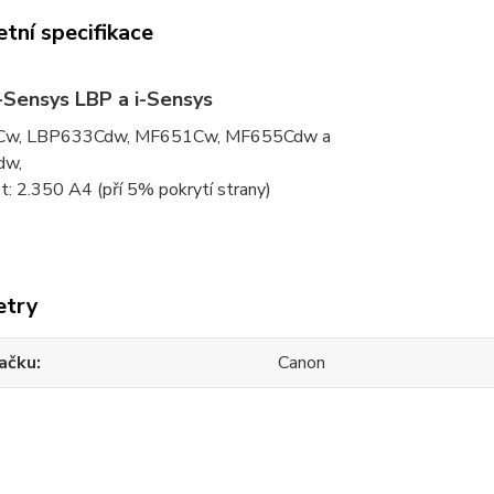
tní specifikace
-Sensys LBP a i-Sensys
w, LBP633Cdw, MF651Cw, MF655Cdw a
dw,
: 2.350 A4 (pří 5% pokrytí strany)
etry
ačku
Canon