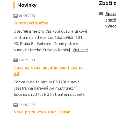
Zboží 
Novinky
Space
01.06.2023
spotř
Kopírovací služby
výho
Otevřeli jsme pro Vás kopírovací a tiskové
centrum na adrese Lodžská 598/3, 181
00, Praha 8 - Bohnice Druhé patro v
budově starého Krakova Kopíruj...
číst celé
19.02.2023
Nová barevná multifunkční tiskárna
A4
Konica Minolta bizhub C3120i je nová
všestranná barevná A4 multifunkční
tiskárna s rychlostí 31 stran/min
číst celé
15.09.2022
Nové produkty v sekci Bazar