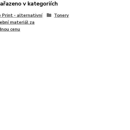
zařazeno v kategoriích
 Print - alternativní
Tonery
ební materiál za
dnou cenu