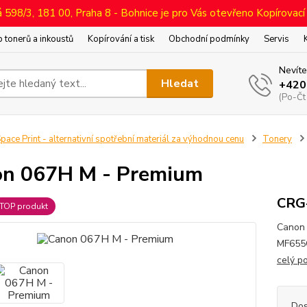
598/3, 181 00, Praha 8 - Bohnice je pro Vás otevřeno Kopírovací
 tonerů a inkoustů
Kopírování a tisk
Obchodní podmínky
Servis
Nevíte
Hledat
+420
(Po-Čt
pace Print - alternativní spotřební materiál za výhodnou cenu
Tonery
n 067H M - Premium
CRG
TOP produkt
Canon 
MF655C
celý p
Dos