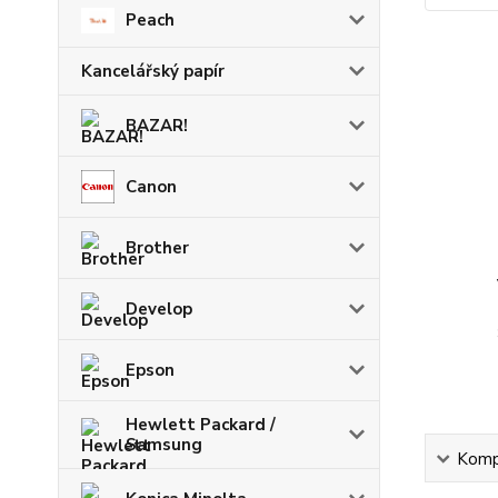
Peach
Kancelářský papír
BAZAR!
Canon
Brother
Develop
Epson
Hewlett Packard /
Samsung
Kompl