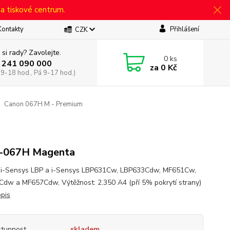
 a tiskové centrum.
Kontakty
Přihlášení
CZK
 si rady? Zavolejte.
0
ks
 241 090 000
za
0 Kč
 9-18 hod., Pá 9-17 hod.)
Canon 067H M - Premium
-067H Magenta
i-Sensys LBP a i-Sensys LBP631Cw, LBP633Cdw, MF651Cw,
dw a MF657Cdw, Výtěžnost: 2.350 A4 (pří 5% pokrytí strany)
opis
tupnost
skladem