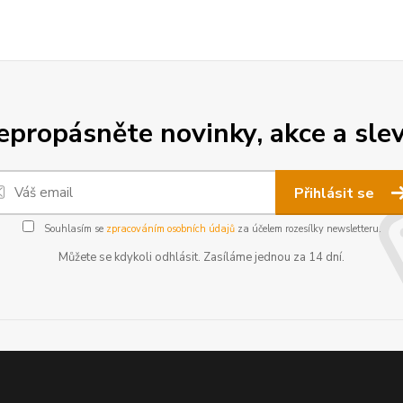
epropásněte novinky, akce a slev
Přihlásit se
Souhlasím se
zpracováním osobních údajů
za účelem rozesílky newsletteru.
Můžete se kdykoli odhlásit. Zasíláme jednou za 14 dní.