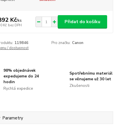
392 Kč
/
ks
Přidat do košíku
50 Kč
bez DPH
roduktu:
119846
Pro značku:
Canon
cenu / dostupnost
98% objednávek
Spotřebnímu materiál
expedujeme do 24
se věnujeme už 30 let
hodin
Zkušenosti
Rychlá expedice
Parametry