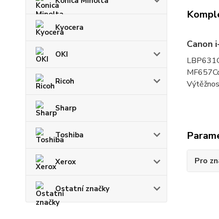
Konica Minolta
Komple
Kyocera
Canon i
OKI
LBP631C
MF657C
Ricoh
Výtěžnost
Sharp
Param
Toshiba
Pro zn
Xerox
Ostatní značky