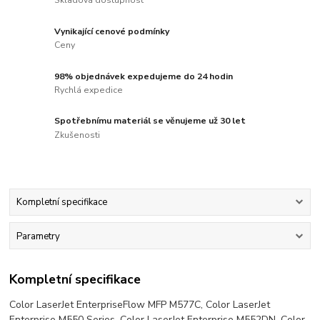
Skladová dostupnost
Vynikající cenové podmínky
Ceny
98% objednávek expedujeme do 24 hodin
Rychlá expedice
Spotřebnímu materiál se věnujeme už 30 let
Zkušenosti
Kompletní specifikace
Parametry
Kompletní specifikace
Color LaserJet EnterpriseFlow MFP M577C, Color LaserJet
Enterprise M550 Series, Color LaserJet Enterprise M552DN, Color