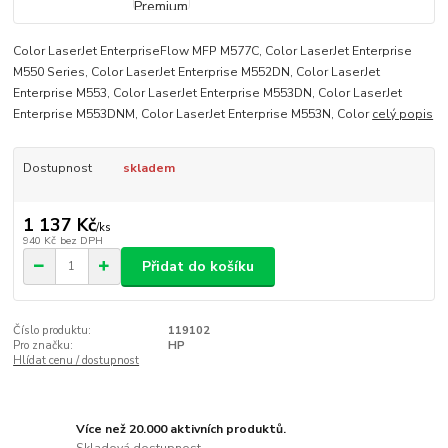
Color LaserJet EnterpriseFlow MFP M577C, Color LaserJet Enterprise
M550 Series, Color LaserJet Enterprise M552DN, Color LaserJet
Enterprise M553, Color LaserJet Enterprise M553DN, Color LaserJet
Enterprise M553DNM, Color LaserJet Enterprise M553N, Color
celý popis
Dostupnost
skladem
1 137 Kč
/
ks
940 Kč
bez DPH
Přidat do košíku
Číslo produktu:
119102
Pro značku:
HP
Hlídat cenu / dostupnost
Více než 20.000 aktivních produktů.