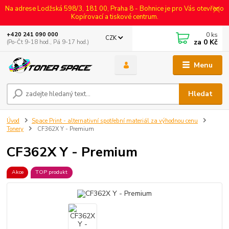
Na adrese Lodžská 598/3, 181 00, Praha 8 - Bohnice je pro Vás otevřeno
Kopírovací a tiskové centrum.
0
ks
+420 241 090 000
CZK
za
0 Kč
(Po-Čt 9-18 hod., Pá 9-17 hod.)
Menu
Hledat
Úvod
Space Print - alternativní spotřební materiál za výhodnou cenu
Tonery
CF362X Y - Premium
CF362X Y - Premium
Akce
TOP produkt