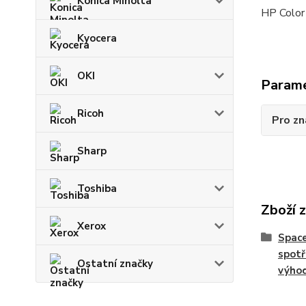
Konica Minolta
HP Color
Kyocera
OKI
Param
Ricoh
Pro zn
Sharp
Toshiba
Zboží 
Xerox
Space
spotř
Ostatní značky
výho