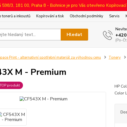
598/3, 181 00, Praha 8 - Bohnice je pro Vás otevřeno Kopírovací
 tonerů a inkoustů
Kopírování a tisk
Obchodní podmínky
Servis
Nevíte
Hledat
+420
(Po-Čt
pace Print - alternativní spotřební materiál za výhodnou cenu
Tonery
43X M - Premium
TOP produkt
HP Col
Color 
Dos