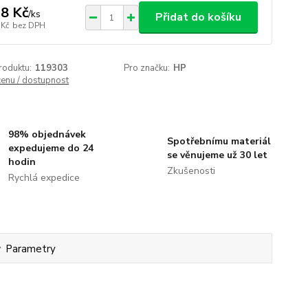
8 Kč
/
ks
Přidat do košíku
 Kč
bez DPH
roduktu:
119303
Pro značku:
HP
cenu / dostupnost
98% objednávek
Spotřebnímu materiál
expedujeme do 24
se věnujeme už 30 let
hodin
Zkušenosti
Rychlá expedice
Parametry