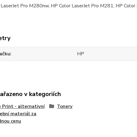
 LaserJet Pro M280nw, HP Color LaserJet Pro M281, HP Color
etry
ačku
HP
zařazeno v kategoriích
 Print - alternativní
Tonery
ební materiál za
dnou cenu