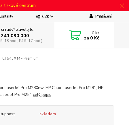
 a tiskové centrum.
Kontakty
Přihlášení
CZK
 si rady? Zavolejte.
0
ks
 241 090 000
za
0 Kč
 9-18 hod., Pá 9-17 hod.)
CF543X M - Premium
or LaserJet Pro M280nw, HP Color LaserJet Pro M281, HP
LaserJet Pro M254
celý popis
tupnost
skladem