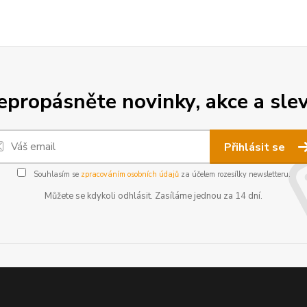
epropásněte novinky, akce a slev
Přihlásit se
Souhlasím se
zpracováním osobních údajů
za účelem rozesílky newsletteru.
Můžete se kdykoli odhlásit. Zasíláme jednou za 14 dní.