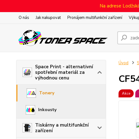
Na adrese Lodžská 
O nás
Jak nakupovat
Pronájem multifunkční zařízení
Výkup
Úvod
S
Space Print - alternativní
spotřební materiál za
CF5
výhodnou cenu
Tonery
Akce
Inkousty
Tiskárny a multifunkční
zařízení