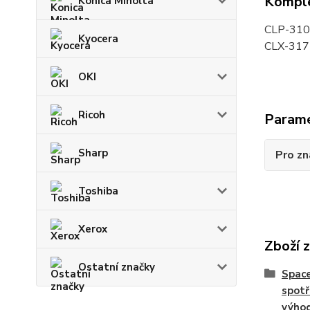
Komple
Konica Minolta
CLP-310
Kyocera
CLX-317
OKI
Ricoh
Param
Sharp
Pro zn
Toshiba
Xerox
Zboží 
Ostatní značky
Space
spotř
výho