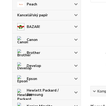
Peach
Kancelářský papír
BAZAR!
Canon
Brother
Develop
Epson
Hewlett Packard /
Kompl
Samsung