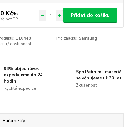
0 Kč
/
ks
Přidat do košíku
 Kč
bez DPH
roduktu:
110448
Pro značku:
Samsung
cenu / dostupnost
98% objednávek
Spotřebnímu materiál
expedujeme do 24
se věnujeme už 30 let
hodin
Zkušenosti
Rychlá expedice
Parametry