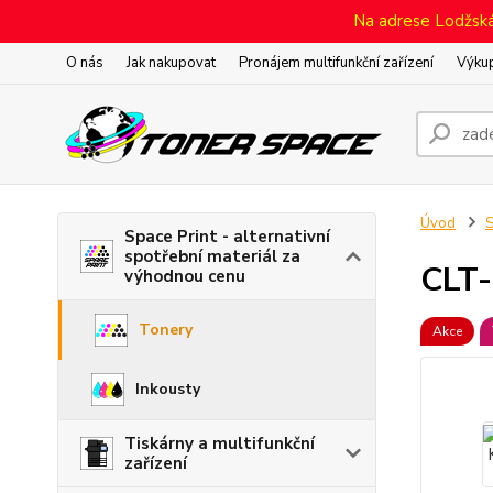
Na adrese Lodžská 
O nás
Jak nakupovat
Pronájem multifunkční zařízení
Výkup
Úvod
S
Space Print - alternativní
spotřební materiál za
CLT-
výhodnou cenu
Tonery
Akce
Inkousty
Tiskárny a multifunkční
zařízení