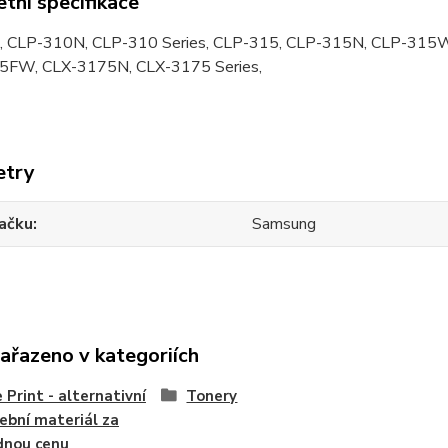
tní specifikace
, CLP-310N, CLP-310 Series, CLP-315, CLP-315N, CLP-315
5FW, CLX-3175N, CLX-3175 Series,
etry
ačku
Samsung
zařazeno v kategoriích
 Print - alternativní
Tonery
ební materiál za
dnou cenu