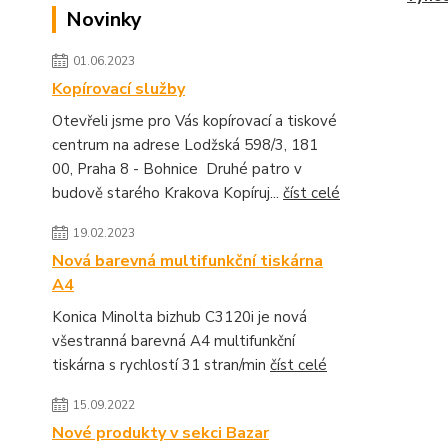
Novinky
01.06.2023
Kopírovací služby
Otevřeli jsme pro Vás kopírovací a tiskové
centrum na adrese Lodžská 598/3, 181
00, Praha 8 - Bohnice Druhé patro v
budově starého Krakova Kopíruj...
číst celé
19.02.2023
Nová barevná multifunkční tiskárna
A4
Konica Minolta bizhub C3120i je nová
všestranná barevná A4 multifunkční
tiskárna s rychlostí 31 stran/min
číst celé
15.09.2022
Nové produkty v sekci Bazar