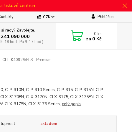
 a tiskové centrum.
Kontakty
Přihlášení
CZK
 si rady? Zavolejte.
0
ks
 241 090 000
za
0 Kč
 9-18 hod., Pá 9-17 hod.)
CLT-K4092S/ELS - Premium
0, CLP-310N, CLP-310 Series, CLP-315, CLP-315N, CLP-
CLX-3170FN, CLX-3170N, CLX-3175, CLX-3175FN, CLX-
, CLX-3175N, CLX-3175 Series,
celý popis
tupnost
skladem