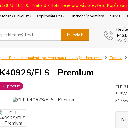
598/3, 181 00, Praha 8 - Bohnice je pro Vás otevřeno Kopírovací
 tonerů a inkoustů
Kopírování a tisk
Obchodní podmínky
Servis
Nevíte
Hledat
+420
(Po-Čt
pace Print - alternativní spotřební materiál za výhodnou cenu
Tonery
K4092S/ELS - Premium
TOP produkt
CLP-31
315W, 
3175FW
Dos