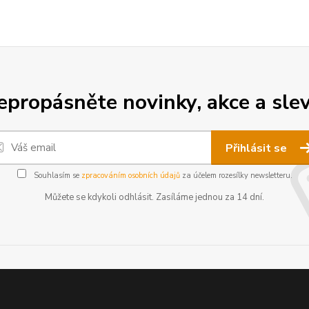
epropásněte novinky, akce a slev
Přihlásit se
Souhlasím se
zpracováním osobních údajů
za účelem rozesílky newsletteru.
Můžete se kdykoli odhlásit. Zasíláme jednou za 14 dní.