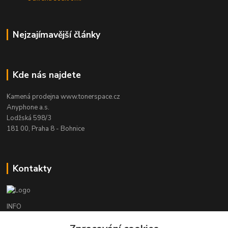
Nejzajímavější články
Kde nás najdete
Kamená prodejna www.tonerspace.cz
Anyphone a.s.
Lodžská 598/3
181 00, Praha 8 - Bohnice
Kontakty
INFO
+420 241 090 000
(Po-Čt 9-18 hod., Pá 9-17 hod.)