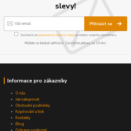
slevy!
Přihlásit se
Souhlasím se
zpracováním osobních údajů
za účelem rozesílky newsletteru.
Můžete se kdykoli odhlásit. Zasíláme jednou za 14 dní.
Informace pro zákazníky
O nás
Jak nakupovat
Obchodní podmínky
Kopírování a tisk
Kontakty
Blog
Ochrana soukromí