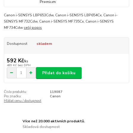
Canon i-SENSYS LBP653Cdw, Canon i-SENSYS LBP654Cx, Canon i-
SENSYS MF732Cdw, Canon i-SENSYS MF735Cx, Canon i-SENSYS
MF734Cdw
celý popis
Dostupnost
skladem
592 Kč
/
ks
489 Kč
bez DPH
Přidat do košíku
Číslo produktu:
119087
Pro značku:
Canon
Hlídat cenu / dostupnost
Více než 20.000 aktivních produktů.
Skladová dostupnost