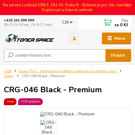
Na adrese Lodžská 598/3, 181 00, Praha 8 - Bohnice je pro Vás otevřeno
Kopírovací a tiskové centrum.
0
ks
+420 241 090 000
CZK
za
0 Kč
(Po-Čt 9-18 hod., Pá 9-17 hod.)
Menu
Hledat
Úvod
Space Print - alternativní spotřební materiál za výhodnou cenu
Tonery
CRG-046 Black - Premium
CRG-046 Black - Premium
Akce
TOP produkt