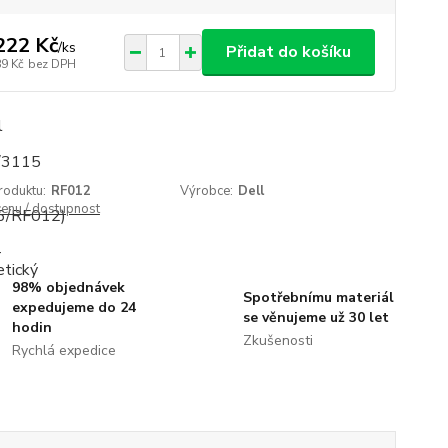
222 Kč
/
ks
Přidat do košíku
89 Kč
bez DPH
roduktu:
RF012
Výrobce:
Dell
cenu / dostupnost
98% objednávek
Spotřebnímu materiál
expedujeme do 24
se věnujeme už 30 let
hodin
Zkušenosti
Rychlá expedice