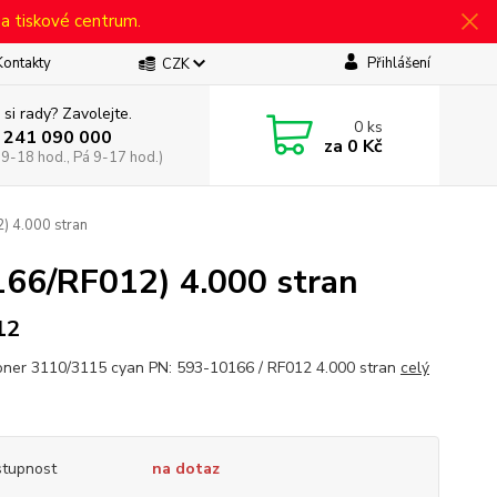
 a tiskové centrum.
Kontakty
Přihlášení
CZK
 si rady? Zavolejte.
0
ks
 241 090 000
za
0 Kč
 9-18 hod., Pá 9-17 hod.)
 4.000 stran
166/RF012) 4.000 stran
12
oner 3110/3115 cyan PN: 593-10166 / RF012 4.000 stran
celý
tupnost
na dotaz