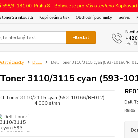
598/3, 181 00, Praha 8 - Bohnice je pro Vás otevřeno Kopírovací
 tonerů a inkoustů
Kopírování a tisk
Obchodní podmínky
Servis
Nevíte
Hledat
+420
(Po-Čt
statní značky
DELL
Dell Toner 3110/3115 cyan (593-10166/RF012)
 Toner 3110/3115 cyan (593-10
RF0
Dell T
popis
Dos