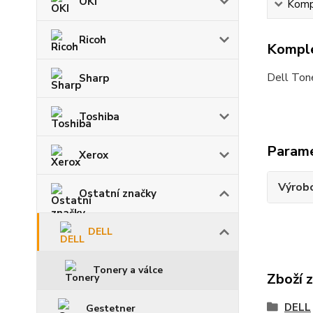
OKI
Kompl
Ricoh
Komple
Dell Ton
Sharp
Toshiba
Param
Xerox
Výrob
Ostatní značky
DELL
Tonery a válce
Zboží 
DELL
Gestetner