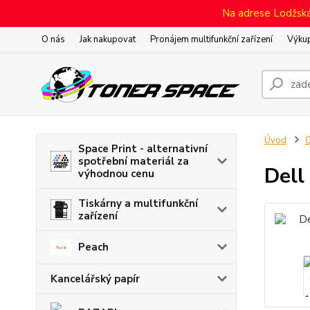
Na adrese Lodžská 
O nás
Jak nakupovat
Pronájem multifunkční zařízení
Výkup
Úvod
O
Space Print - alternativní
spotřební materiál za
Dell
výhodnou cenu
Tiskárny a multifunkční
zařízení
Peach
Kancelářský papír