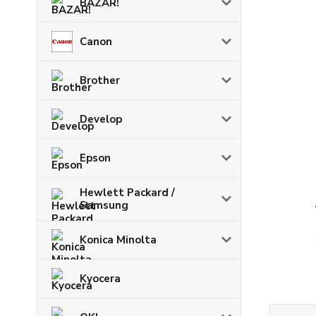
BAZAR!
Canon
Brother
Develop
Epson
Hewlett Packard /
Samsung
Konica Minolta
Kyocera