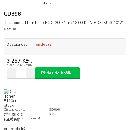
GD898
Dell Toner 5110cn black HC CT200840 na 18.000K PN: GD898/593-10121
celý popis
Dostupnost
na dotaz
3 257 Kč
/
ks
2 692 Kč
bez DPH
Přidat do košíku
Číslo produktu:
GD898
Výrobce:
Dell
Hlídat cenu / dostupnost