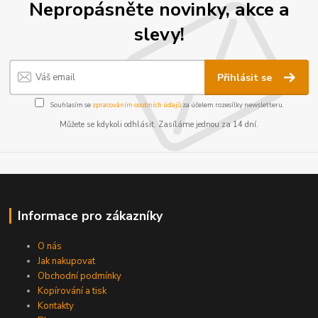
Nepropásněte novinky, akce a
slevy!
Přihlásit se
Souhlasím se
zpracováním osobních údajů
za účelem rozesílky newsletteru.
Můžete se kdykoli odhlásit. Zasíláme jednou za 14 dní.
Informace pro zákazníky
O nás
Jak nakupovat
Obchodní podmínky
Kopírování a tisk
Kontakty