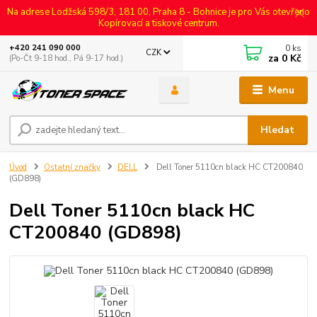
Na adrese Lodžská 598/3, 181 00, Praha 8 - Bohnice je pro Vás otevřeno
Kopírovací a tiskové centrum.
0
ks
+420 241 090 000
CZK
za
0 Kč
(Po-Čt 9-18 hod., Pá 9-17 hod.)
Menu
Hledat
Úvod
Ostatní značky
DELL
Dell Toner 5110cn black HC CT200840
(GD898)
Dell Toner 5110cn black HC
CT200840 (GD898)