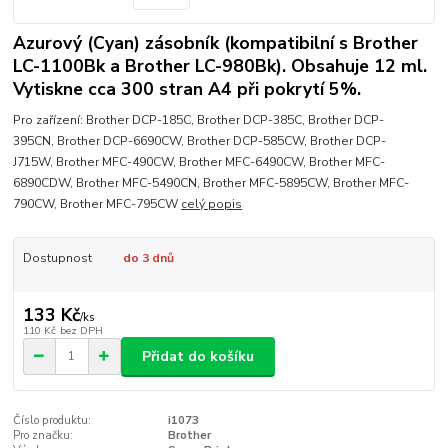
Azurový (Cyan) zásobník (kompatibilní s Brother
LC-1100Bk a Brother LC-980Bk). Obsahuje 12 ml.
Vytiskne cca 300 stran A4 při pokrytí 5%.
Pro zařízení: Brother DCP-185C, Brother DCP-385C, Brother DCP-
395CN, Brother DCP-6690CW, Brother DCP-585CW, Brother DCP-
J715W, Brother MFC-490CW, Brother MFC-6490CW, Brother MFC-
6890CDW, Brother MFC-5490CN, Brother MFC-5895CW, Brother MFC-
790CW, Brother MFC-795CW
celý popis
Dostupnost
do 3 dnů
133 Kč
/
ks
110 Kč
bez DPH
Přidat do košíku
Číslo produktu:
i1073
Pro značku:
Brother