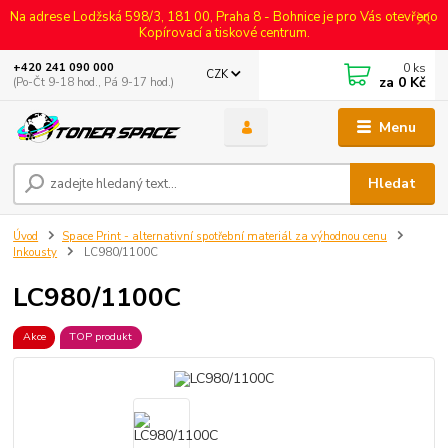
Na adrese Lodžská 598/3, 181 00, Praha 8 - Bohnice je pro Vás otevřeno
Kopírovací a tiskové centrum.
0
ks
+420 241 090 000
CZK
za
0 Kč
(Po-Čt 9-18 hod., Pá 9-17 hod.)
Menu
Hledat
Úvod
Space Print - alternativní spotřební materiál za výhodnou cenu
Inkousty
LC980/1100C
LC980/1100C
Akce
TOP produkt