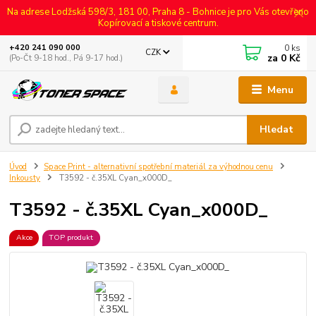
Na adrese Lodžská 598/3, 181 00, Praha 8 - Bohnice je pro Vás otevřeno
Kopírovací a tiskové centrum.
0
ks
+420 241 090 000
CZK
za
0 Kč
(Po-Čt 9-18 hod., Pá 9-17 hod.)
Menu
Hledat
Úvod
Space Print - alternativní spotřební materiál za výhodnou cenu
Inkousty
T3592 - č.35XL Cyan_x000D_
T3592 - č.35XL Cyan_x000D_
Akce
TOP produkt