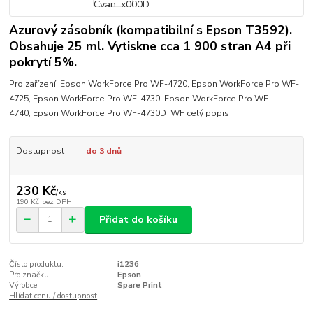
Azurový zásobník (kompatibilní s Epson T3592).
Obsahuje 25 ml. Vytiskne cca 1 900 stran A4 při
pokrytí 5%.
Pro zařízení: Epson WorkForce Pro WF-4720, Epson WorkForce Pro WF-
4725, Epson WorkForce Pro WF-4730, Epson WorkForce Pro WF-
4740, Epson WorkForce Pro WF-4730DTWF
celý popis
Dostupnost
do 3 dnů
230 Kč
/
ks
190 Kč
bez DPH
Přidat do košíku
Číslo produktu:
i1236
Pro značku:
Epson
Výrobce:
Spare Print
Hlídat cenu / dostupnost