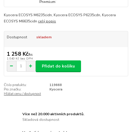
Kyocera ECOSYS M6235cidn, Kyocera ECOSYS P6235cdn, Kyocera
ECOSYS M6635cidn
celý popis
Dostupnost
skladem
1 258 Kč
/
ks
1 040 Kč
bez DPH
Přidat do košíku
Číslo produktu:
119668
Pro značku:
Kyocera
Hlídat cenu / dostupnost
Více než 20.000 aktivních produktů.
Skladová dostupnost