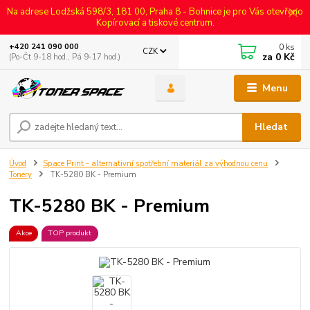
Na adrese Lodžská 598/3, 181 00, Praha 8 - Bohnice je pro Vás otevřeno
Kopírovací a tiskové centrum.
0
ks
+420 241 090 000
CZK
za
0 Kč
(Po-Čt 9-18 hod., Pá 9-17 hod.)
Menu
Hledat
Úvod
Space Print - alternativní spotřební materiál za výhodnou cenu
Tonery
TK-5280 BK - Premium
TK-5280 BK - Premium
Akce
TOP produkt