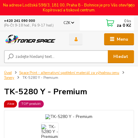
Na adrese Lodžská 598/3, 181 00, Praha 8 - Bohnice je pro Vás otevřeno
Kopírovací a tiskové centrum.
0
ks
+420 241 090 000
CZK
za
0 Kč
(Po-Čt 9-18 hod., Pá 9-17 hod.)
Menu
Hledat
Úvod
Space Print - alternativní spotřební materiál za výhodnou cenu
Tonery
TK-5280 Y - Premium
TK-5280 Y - Premium
Akce
TOP produkt