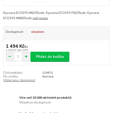
Kyocera ECOSYS M6235cidn, Kyocera ECOSYS P6235cdn, Kyocera
ECOSYS M6635cidn
celý popis
Dostupnost
skladem
1 494 Kč
/
ks
1 235 Kč
bez DPH
Přidat do košíku
Číslo produktu:
119671
Pro značku:
Kyocera
Hlídat cenu / dostupnost
Více než 20.000 aktivních produktů.
Skladová dostupnost