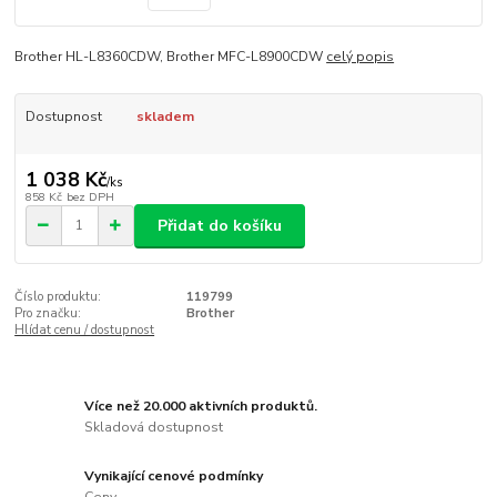
Brother HL-L8360CDW, Brother MFC-L8900CDW
celý popis
Dostupnost
skladem
1 038 Kč
/
ks
858 Kč
bez DPH
Přidat do košíku
Číslo produktu:
119799
Pro značku:
Brother
Hlídat cenu / dostupnost
Více než 20.000 aktivních produktů.
Skladová dostupnost
Vynikající cenové podmínky