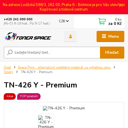
Na adrese Lodžská 598/3, 181 00, Praha 8 - Bohnice je pro Vás otevřeno
Kopírovací a tiskové centrum.
0
ks
+420 241 090 000
CZK
za
0 Kč
(Po-Čt 9-18 hod., Pá 9-17 hod.)
Menu
Hledat
Úvod
Space Print - alternativní spotřební materiál za výhodnou cenu
Tonery
TN-426 Y - Premium
TN-426 Y - Premium
Akce
TOP produkt