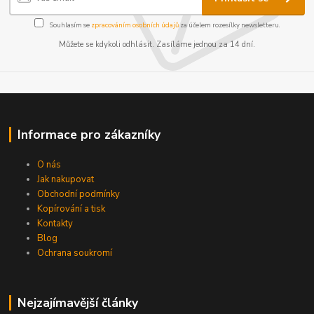
Souhlasím se
zpracováním osobních údajů
za účelem rozesílky newsletteru.
Můžete se kdykoli odhlásit. Zasíláme jednou za 14 dní.
Informace pro zákazníky
O nás
Jak nakupovat
Obchodní podmínky
Kopírování a tisk
Kontakty
Blog
Ochrana soukromí
Nejzajímavější články