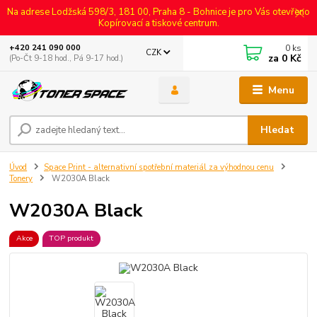
Na adrese Lodžská 598/3, 181 00, Praha 8 - Bohnice je pro Vás otevřeno
Kopírovací a tiskové centrum.
0
ks
+420 241 090 000
CZK
za
0 Kč
(Po-Čt 9-18 hod., Pá 9-17 hod.)
Menu
Hledat
Úvod
Space Print - alternativní spotřební materiál za výhodnou cenu
Tonery
W2030A Black
W2030A Black
Akce
TOP produkt