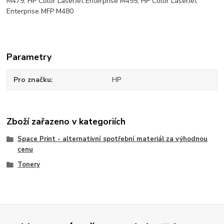
M479, HP Color LaserJet Enterprise M455, HP Color LaserJet
Enterprise MFP M480
Parametry
Pro značku
HP
Zboží zařazeno v kategoriích
Space Print - alternativní spotřební materiál za výhodnou
cenu
Tonery