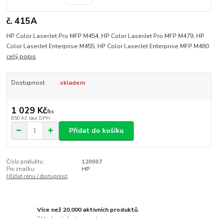
č. 415A
HP Color LaserJet Pro MFP M454, HP Color LaserJet Pro MFP M479, HP
Color LaserJet Enterprise M455, HP Color LaserJet Enterprise MFP M480
celý popis
Dostupnost
skladem
1 029 Kč
/
ks
850 Kč
bez DPH
Přidat do košíku
Číslo produktu:
120007
Pro značku:
HP
Hlídat cenu / dostupnost
Více než 20.000 aktivních produktů.