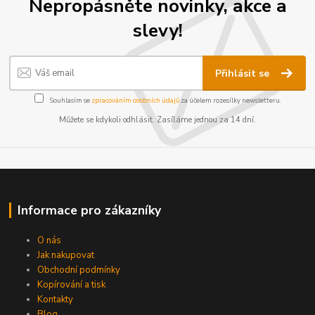
Nepropásněte novinky, akce a
slevy!
Přihlásit se
Souhlasím se
zpracováním osobních údajů
za účelem rozesílky newsletteru.
Můžete se kdykoli odhlásit. Zasíláme jednou za 14 dní.
Informace pro zákazníky
O nás
Jak nakupovat
Obchodní podmínky
Kopírování a tisk
Kontakty
Blog